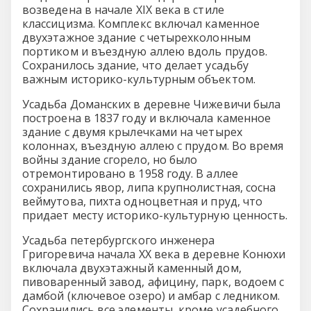
возведена в начале XIX века в стиле
классицизма. Комплекс включал каменное
двухэтажное здание с четырехколонным
портиком и въездную аллею вдоль прудов.
Сохранилось здание, что делает усадьбу
важным историко-культурным объектом.
Усадьба Доманских в деревне Чижевичи была
построена в 1837 году и включала каменное
здание с двумя крылечками на четырех
колоннах, въездную аллею с прудом. Во время
войны здание сгорело, но было
отремонтировано в 1958 году. В аллее
сохранились явор, липа крупнолистная, сосна
веймутова, пихта одноцветная и пруд, что
придает месту историко-культурную ценность.
Усадьба петербургского инженера
Григоревича начала XX века в деревне Конюхи
включала двухэтажный каменный дом,
пивоваренный завод, афицину, парк, водоем с
дамбой (ключевое озеро) и амбар с ледником.
Сохранились все элементы, кроме усадебного