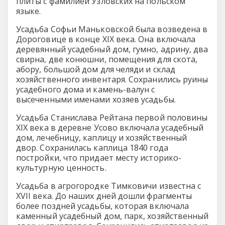
плиты с фамилией Узловских на польском
языке.
Усадьба Софьи Маньковской была возведена в
Дороговице в конце XIX века. Она включала
деревянный усадебный дом, гумно, адрину, два
свирна, две конюшни, помещения для скота,
абору, большой дом для челяди и склад
хозяйственного инвентаря. Сохранились руины
усадебного дома и камень-валун с
высеченными именами хозяев усадьбы.
Усадьба Станислава Рейтана первой половины
XIX века в деревне Усово включала усадебный
дом, лечебницу, каплицу и хозяйственный
двор. Сохранилась каплица 1840 года
постройки, что придает месту историко-
культурную ценность.
Усадьба в агрогородке Тимковичи известна с
XVII века. До наших дней дошли фрагменты
более поздней усадьбы, которая включала
каменный усадебный дом, парк, хозяйственный