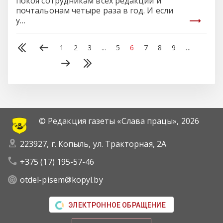
покоя сотрудникам всех редакций и
почтальонам четыре раза в год. И если
у…
1
2
3
...
5
6
7
8
9
...
© Редакция газеты «Слава працы»,
2026
223927, г. Копыль, ул. Тракторная, 2А
+375 (17) 195-57-46
otdel-pisem@kopyl.by
ЭЛЕКТРОННОЕ ОБРАЩЕНИЕ