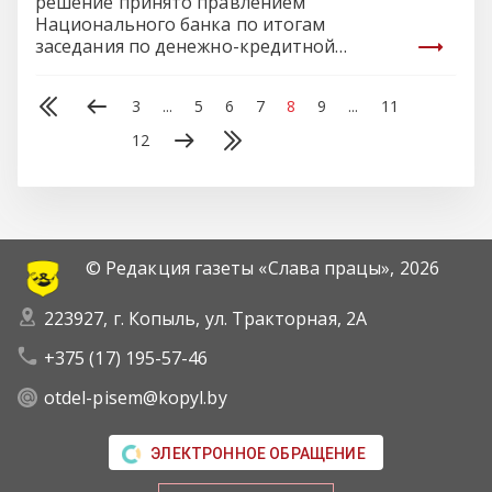
решение принято правлением
Национального банка по итогам
заседания по денежно-кредитной
политике, сообщили БЕЛТА…
3
...
5
6
7
8
9
...
11
12
© Редакция газеты «Слава працы»,
2026
223927, г. Копыль, ул. Тракторная, 2А
+375 (17) 195-57-46
otdel-pisem@kopyl.by
ЭЛЕКТРОННОЕ ОБРАЩЕНИЕ