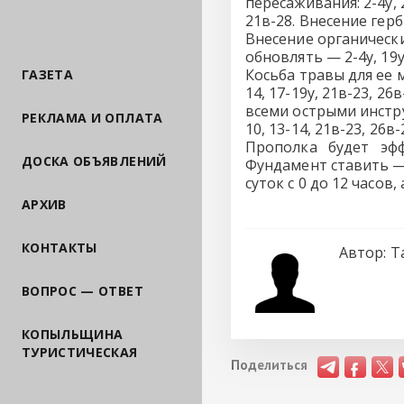
пересаживания: 2-4у,
21в-28. Внесение гер
Внесение органическ
обновлять — 2-4у, 19у
Косьба травы для ее 
ГАЗЕТА
14, 17-19у, 21в-23, 2
всеми острыми инстру
РЕКЛАМА И ОПЛАТА
10, 13-14, 21в-23, 26в
Прополка будет эффект
ДОСКА ОБЪЯВЛЕНИЙ
Фундамент ставить — 
суток с 0 до 12 часов,
АРХИВ
КОНТАКТЫ
Автор:
Т
ВОПРОС — ОТВЕТ
КОПЫЛЬЩИНА
ТУРИСТИЧЕСКАЯ
Поделиться