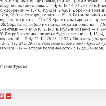
 29-31в Борьба с вредителями, обитающими в земле — 
бицидов против сорняков — 4у-6, 13-14, 21в-23, 31в. Вн
их удобрений — 15-16, 19у-21в, 24-26в. Дорожки грав
-21в, 26-31в. Колодец копать — 15-16. Бетон заливать на
медленного роста — 21в-23. Красить, лакировать, пропи
6в-28. Обработка, отбор и откачка меда запрещены — 7-8
ментами — 1-4у, 9-10, 26в-31в. Мульчирование — 1, 2-4у
-28. Погреб готовим к зиме: не будет плесени — 1, 13-14, 1
ивной — 2-4у, 11-12, 26-28, 29-31в. Сбор ягод для дли
2-4у, 19у-21в, 29-31в. Условные обозначения: буквой «
 а буквой «в» — вторая половина суток с 12 до 24 часов.
атьяна Жукова