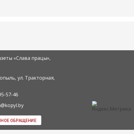
азеты «Слава працы»,
Копыль, ул. Тракторная,
95-57-46
m@kopyl.by
ННОЕ ОБРАЩЕНИЕ