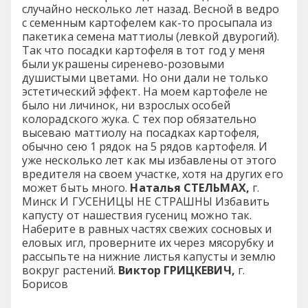
случайно несколько лет назад. Весной в ведро
с семенным картофелем как-то просыпала из
пакетика семена маттиолы (левкой двурогий).
Так что посадки картофеля в тот год у меня
были украшены сиренево-розовыми
душистыми цветами. Но они дали не только
эстетический эффект. На моем картофеле не
было ни личинок, ни взрослых особей
колорадского жука. С тех пор обязательно
высеваю маттиолу на посадках картофеля,
обычно сею 1 рядок на 5 рядов картофеля. И
уже несколько лет как мы избавлены от этого
вредителя на своем участке, хотя на других его
может быть много.
Наталья СТЕЛЬМАХ,
г.
Минск И ГУСЕНИЦЫ НЕ СТРАШНЫ Избавить
капусту от нашествия гусениц можно так.
Наберите в равных частях свежих сосновых и
еловых игл, проверните их через мясорубку и
рассыпьте на нижние листья капусты и землю
вокруг растений.
Виктор ГРИЦКЕВИЧ,
г.
Борисов