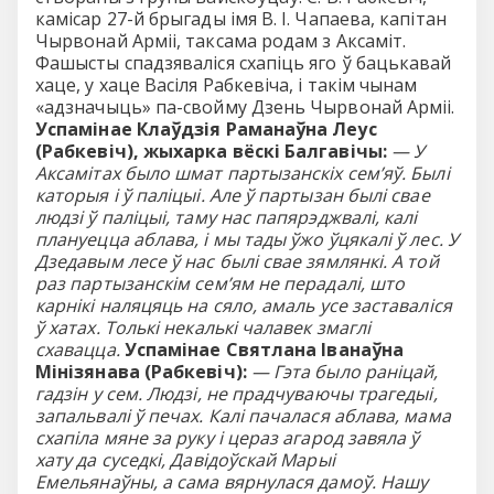
камісар 27-й брыгады імя В. І. Чапаева, капітан
Чырвонай Арміі, таксама родам з Аксаміт.
Фашысты спадзяваліся схапіць яго ў бацькавай
хаце, у хаце Васіля Рабкевіча, і такім чынам
«адзначыць» па-свойму Дзень Чырвонай Арміі.
Успамінае Клаўдзія Раманаўна Леус
(Рабкевіч), жыхарка вёскі Балгавічы:
— У
Аксамітах было шмат партызанскіх сем’яў. Былі
каторыя і ў паліцыі. Але ў партызан былі свае
людзі ў паліцыі, таму нас папярэджвалі, калі
плануецца аблава, і мы тады ўжо ўцякалі ў лес. У
Дзедавым лесе ў нас былі свае зямлянкі. А той
раз партызанскім сем’ям не перадалі, што
карнікі наляцяць на сяло, амаль усе заставаліся
ў хатах. Толькі некалькі чалавек змаглі
схавацца.
Успамінае Святлана Іванаўна
Мінізянава (Рабкевіч):
— Гэта было раніцай,
гадзін у сем. Людзі, не прадчуваючы трагедыі,
запальвалі ў печах. Калі пачалася аблава, мама
схапіла мяне за руку і цераз агарод завяла ў
хату да суседкі, Давідоўскай Марыі
Емельянаўны, а сама вярнулася дамоў. Нашу