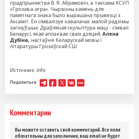
прадпрыемства В. Я. Абрамовіч, а таксама КСУП
«Грозава-агра». Чырвоны камень для
памятнага знака было вырашана прывезці з
Аксаміт. Ён сімвалізуе кавалачак малой радзімы
загінуўшых. Драўляная скульптура маці - сімвал
Беларусі, якая аплаквае сваіх дзяцей.
Алена
Дубіна,
настаўнік беларускай мовы і
літаратуры Грозаўскай СШ
Источник:
info
Поделиться
Комментарии
Вы можете оставить свой комментарий. Все поля
обязательны для заполнения, ваш email не будет