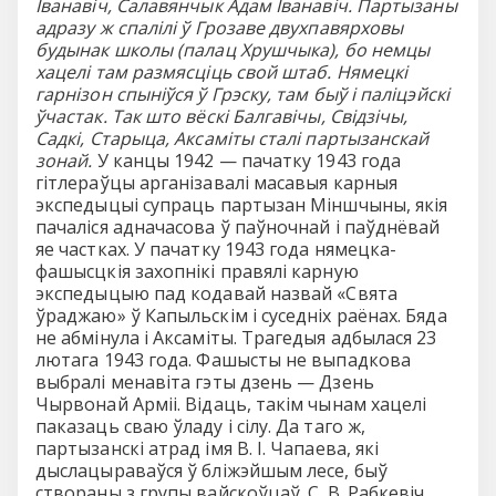
Іванавіч, Салавянчык Адам Іванавіч. Партызаны
адразу ж спалілі ў Грозаве двухпавярховы
будынак школы (палац Хрушчыка), бо немцы
хацелі там размясціць свой штаб. Нямецкі
гарнізон спыніўся ў Грэску, там быў і паліцэйскі
ўчастак. Так што вёскі Балгавічы, Свідзічы,
Садкі, Старыца, Аксаміты сталі партызанскай
зонай.
У канцы 1942 — пачатку 1943 года
гітлераўцы арганізавалі масавыя карныя
экспедыцыі супраць партызан Міншчыны, якія
пачаліся адначасова ў паўночнай і паўднёвай
яе частках. У пачатку 1943 года нямецка-
фашысцкія захопнікі правялі карную
экспедыцыю пад кодавай назвай «Свята
ўраджаю» ў Капыльскім і суседніх раёнах. Бяда
не абмінула і Аксаміты. Трагедыя адбылася 23
лютага 1943 года. Фашысты не выпадкова
выбралі менавіта гэты дзень — Дзень
Чырвонай Арміі. Відаць, такім чынам хацелі
паказаць сваю ўладу і сілу. Да таго ж,
партызанскі атрад імя В. І. Чапаева, які
дыслацыраваўся ў бліжэйшым лесе, быў
створаны з групы вайскоўцаў. С. В. Рабкевіч,