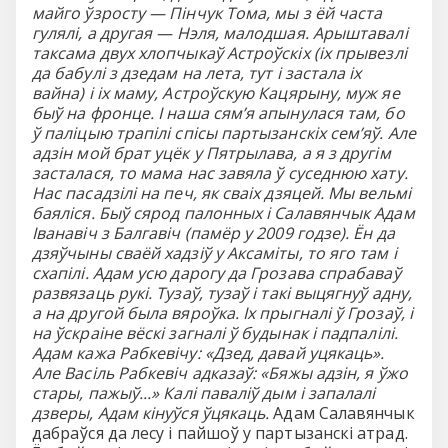
майго ўзросту — Пінчук Тома, мы з ёй часта
гулялі, а другая — Нэля, малодшая. Арыштавалі
таксама двух хлопчыкаў Астроўскіх (іх прывезлі
да бабулі з дзедам на лета, тут і застала іх
вайна) і іх маму, Астроўскую Кацярыну, муж яе
быў на фронце.
I наша сям’я апынулася там, бо
ў паліцыю трапілі спісы партызанскіх сем’яў. Але
адзін мой брат уцёк у Пятрылава, а я з другім
засталася, то мама нас завяла ў суседнюю хату.
Нас пасадзілі на печ, як сваіх дзяцей. Мы вельмі
баяліся. Быў сярод палонных і Салавянчык Адам
Іванавіч з Балгавіч (памёр у 2009 годзе). Ён да
дзяўчыны сваёй хадзіў у Аксаміты, то яго там і
схапілі. Адам усю дарогу да Грозава спрабаваў
развязаць рукі. Тузаў, тузаў і такі выцягнуў адну,
а на другой была вяроўка. Іх прыгналі ў Грозаў, і
на ўскраіне вёскі загналі ў будынак і падпалілі.
Адам кажа Рабкевічу: «Дзед, давай уцякаць».
Але Васіль Рабкевіч адказаў: «Бяжы адзін, я ўжо
стары, пажыў...» Калі паваліў дым і запалалі
дзверы, Адам кінуўся ўцякаць.
Адам Салавянчык
дабраўся да лесу і пайшоў у партызанскі атрад.