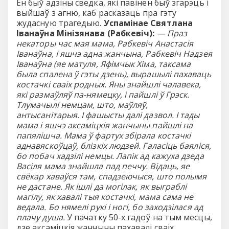
Ён быў адзіны сведка, які павінен быў згарэць і
выйшаў з агню, каб расказаць пра гэту
жудасную трагедыю.
Успамінае Святлана
Іванаўна Мінізянава (Рабкевіч):
— Праз
некаторы час мая мама, Рабкевіч Анастасія
Іванаўна, і яшчэ адна жанчына, Рабкевіч Надзея
Іванаўна (яе матуля, Яфімчык Хіма, таксама
была спалена ў гэты дзень), вырашылі пахаваць
костачкі сваіх родных. Яны знайшлі чалавека,
які размаўляў па-нямецку, і пайшлі ў Грэск.
Тлумачылі немцам, што, маўляў,
антысанітарыя. I фашысты далі дазвол. I тады
мама і яшчэ аксаміцкія жанчыны пайшлі на
папялішча. Мама ў фартух збірала костачкі
аднавяскоўцаў, блізкіх людзей. Галасіць баяліся,
бо побач хадзілі немцы. Лапік ад кажуха дзеда
Васіля мама знайшла пад печчу. Відаць, яе
свёкар хаваўся там, спадзеючыся, што полымя
не дастане. Як ішлі да могілак, як выграблі
магілу, як хавалі тыя костачкі, мама сама не
ведала. Бо нямелі рукі і ногі, бо заходзілася ад
плачу душа.
У пачатку 50-х гадоў на тым месцы,
дзе аксаміцкія жанчыны пахавалі сваіх