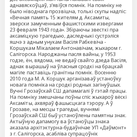
аднавяскоўцаў, з’явіўся помнік. На помніку не
было ніводнага прозвішча, толькі скупы надпіс:
«Вечная память 15 жителям д. Аксамиты,
зверски замученным фашистскими извергами
23 февраля 1943 года». Збіраючы звесткі пра
аксаміцкую трагедыю, даследчыкі сустрэліся
яшчэ з адным унукам Васіля Рабкевіча -
Коршукам Мікалаем Антонавічам, жыхаром г.
Салігорска. Народжаны пасля вайны, у 1953
годзе, ён, вядома, не ведаў свайго дзеда Васіля,
аднак вырашыў на ўласныя сродкі на брацкай
магіле паставіць гранітны помнік. Восенню
2010 года М. А. Коршук арганізаваў устаноўку
новага помніка на сродкі родных загінуўшых.
Вучні Грозаўскай СШ дапамагалі ў гэтай працы.
На помніку змешчаны поўны спіс жыхароў вёскі
Аксаміты, ахвяраў фашысцкага тэрору. А ў
Грозаве, на месцы трагедыі, вучнямі
Грозаўскай СШ быў устаноўлены памятны знак.
Актыўную дапамогу ва ўстаноўцы знака
аказала архітэктурна-будаўнічае УП «Даўмонт»
з г. Салігорска, асабліва супрацоўнік