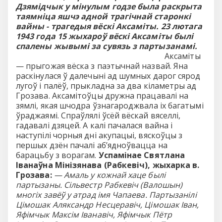
Дзямідчык у мінулым годзе была раскрыта
таямніца яшчэ адной трагічнай старонкі
вайны - трагедыя вёскі Аксаміты. 23 лютага
1943 года 15 жыхароў вёскі Аксаміты былі
спалены жывымі за сувязь з партызанамі.
Аксаміты
— прыгожая вёска з паэтычнай назвай. Яна
раскінулася ў далечыні ад шумных дарог сярод
лугоў і палёў, прыкладна за два кіламетры ад
Грозава. Аксамітоўцы дружна працавалі на
зямлі, якая шчодра ўзнагароджвала іх багатымі
ўраджаямі. Спраўлялі ўсёй вёскай вяселлі,
гадавалі дзяцей. А калі пачалася вайна і
наступілі чорныя дні акупацыі, вяскоўцы з
першых дзён пачалі аб’ядноўвацца на
барацьбу з ворагам.
Успамінае Святлана
Іванаўна Мінізянава (Рабкевіч), жыхарка в.
Грозава:
— Амаль у кожнай хаце былі
партызаны. Сільвестр Рабкевіч (Валошын)
многіх завёў у атрад імя Чапаева. Партызанілі
Цімошак Аляксандр Несцеравіч, Цімошак Іван,
Яфімчык Максім Іванавіч, Яфімчык Пётр