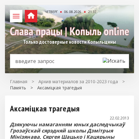
ЧЕТВЕРГ
06.08.2026
21:37
Только достоверные новости Копыльщины
Главная
>
Архив материалов за 2010-2023 года
>
Память
>
Аксаміцкая трагедыя
Аксаміцкая трагедыя
22.02.2013
Дзякуючы намаганням юных даследчыкаў
Грозаўскай сярэдняй школы Дзмітрыя
Мінізянава, Сяргея Шацько і Кацярыны