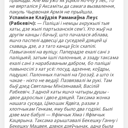
прынады. Але мы ўжо як уцяклі ноччу ў лес, то
не вярталіся ў Аксаміты да самага вызвалення,
пакуль Чырвоная Армія не прыйшла.
Успамінае Клаўдзія Раманаўна Леус
(Рабкевіч):
— Паліцаі і немцы акружылі тыя
хаты, дзе жылі партызанскія сем’і. Хто жыў на
другім канцы і бачыў, што пачалася аблава,
яшчэ паспелі адвесці да суседзей дзяцей ці
схаваць дзе, а з таго канца ўсіх схапілі.
Павыганялі на вуліцу. Паперадзе ехалі сані з
паліцыяй, затым ішлі палонныя, а ззаду таксама
ехалі сані з нарабаваным дабром, бо паліцаі
павыносілі з хат усё: посуд, адзенне, коўдры,
падушкі. Палонных пагналі на Грозаў, а што іх
чакае - ніхто не ведаў. Пазвязвалі ім рукі. Там
быў дзед Святланы Мінізянавай, Васілій
Рабкевіч. 3 адной хаты яшчэ чатыры душы -
двое дарослых і двое дзяцей. Таксама жонка
нашага суседа, Цімошак Ядвіга, разам з
хлопчыкам Генкам, яму было два годзікі. Былі
дзве мае бабулі — Яфімчык Хіма і Яфімчык
Кацярына. Таксама арыштавалі Бекешку Ганну і
Бекешку Мацвея, дзвюх дзяўчынак, адна была