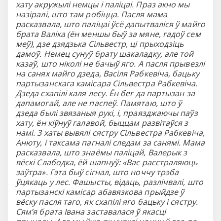
хату акружылі немцы і паліцаі. Праз акно мы
назіралі, што там робіцца. Пасля мама
расказвала, што паліцаі ўсё дапытваліся ў майго
брата Валіка (ён меншы быў за мяне, гадоў сем
меў), дзе дзядзька Сільвестр, ці прыходзіць
дамоў. Немец сунуў брату шакаладку, але той
казаў, што ніколі не бачыў яго. А пасля прывезлі
на санях майго дзеда, Васіля Рабкевіча, бацьку
партызанскага камісара Сільвестра Рабкевіча.
Дзеда схапілі каля лесу. Ён бег да партызан за
дапамогай, але не паспеў. Памятаю, што ў
дзеда былі звязаныя рукі, і, праязджаючы паўз
хату, ён кіўнуў галавой, быццам развітаўся з
намі. 3 хаты вывялі сястру Сільвестра Рабкевіча,
Анюту, і таксама пагналі следам за санямі. Мама
расказвала, што знаёмы паліцай, Валерык з
вёскі Слабодка, ёй шапнуў: «Вас расстраляюць
заўтра». Гэта быў сігнал, што ноччу трэба
ўцякаць у лес. Фашысты, відаць, разлічвалі, што
партызанскі камісар абавязкова прыйдзе ў
вёску пасля таго, як схапілі яго бацьку і сястру.
Сям’я брата Івана заставалася ў якасці