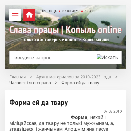
ПЯТНИЦА
07.08.2026
19:41
Только достоверные новости Копыльщины
Главная
>
Архив материалов за 2010-2023 года
>
Чалавек і яго справа
>
Форма ей да твару
Форма ей да твару
07.03.2010
Форма
, няхай і
міліцэйская, да твару не толькі мужчынам, а,
згадзіцеся, і жанчынам. Апошнім яна пасуе