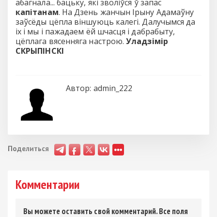
абагнала... бацьку, які зволіўся ў запас
капітанам
. На Дзень жанчын Ірыну Адамаўну
заўсёды цёпла віншуюць калегі. Далучымся да
іх і мы і пажадаем ёй шчасця і дабрабыту,
цёплага вясенняга настрою.
Уладзімір
СКРЫПІНСКІ
Автор:
admin_222
Поделиться
Комментарии
Вы можете оставить свой комментарий. Все поля