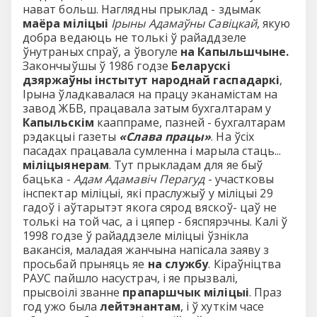
нават больш. Наглядны прыклад - здымак
маёра міліцыі
Ірыны Адамаўны Савіцкай
, якую
добра ведаюць не толькі ў райаддзеле
ўнутраных спраў, а ўвогуле
на Капыльшчыне.
Закончыўшы ў 1986 годзе
Беларускі
дзяржаўны інстытут народнай гаспадаркі
,
Ірына ўладкавалася на працу эканамістам на
завод ЖБВ, працавала затым бухгалтарам у
Капыльскім
кааппраме, пазней - бухгалтарам
рэдакцыі газеты
«Слава працы»
. На ўсіх
пасадах працавала сумленна і марыла стаць...
міліцыянерам
. Тут прыкладам для яе быў
бацька -
Адам Адамавіч Перагуд
- участковы
інспектар міліцыі, які праслужыў у міліцыі 29
гадоў і аўтарытэт якога сярод вяскоў- цаў не
толькі на той час, а і цяпер - бяспярэчны. Калі ў
1998 годзе ў райаддзеле міліцыі ўзнікла
вакансія, маладая жанчына напісала заяву з
просьбай прыняць яе
на службу
. Кіраўніцтва
РАУС пайшло насустрач, і яе прызвалі,
прысвоілі званне
прапаршчык міліцыі
. Праз
год ужо была
лейтэнантам
, і ў хуткім часе