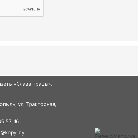
азеты «Слава працы»,
Копыль, ул. Тракторная,
95-57-46
m@kopyl.by