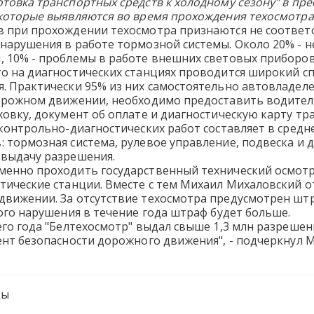
товка транспортных средств к холодному сезону" в пр
 которые выявляются во время прохождения техосмотра
в при прохождении техосмотра признаются не соотве
нарушения в работе тормозной системы. Около 20% - н
, 10% - проблемы в работе внешних световых приборов
то на диагностических станциях проводится широкий с
. Практически 95% из них самостоятельно автовладеле
дорожном движении, необходимо предоставить водител
ховку, документ об оплате и диагностическую карту тр
 контрольно-диагностических работ составляет в средн
 тормозная система, рулевое управление, подвеска и 
 выдачу разрешения.
менно проходить государственный технический осмотр
тические станции. Вместе с тем Михаил Михаловский от
вижении. За отсутствие техосмотра предусмотрен штра
ного нарушения в течение года штраф будет больше.
его года "Белтехосмотр" выдал свыше 1,3 млн разреше
ент безопасности дорожного движения", - подчеркнул 
цы