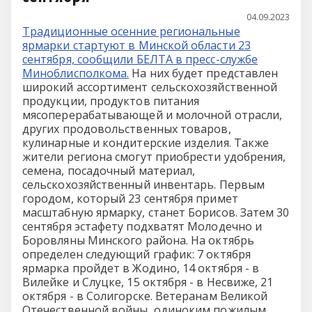
04.09.2023
Традиционные осенние региональные
ярмарки стартуют в Минской области 23
сентября, сообщили БЕЛТА в пресс-службе
Миноблисполкома.
На них будет представлен
широкий ассортимент сельскохозяйственной
продукции, продуктов питания
мясоперерабатывающей и молочной отрасли,
других продовольственных товаров,
кулинарные и кондитерские изделия. Также
жители региона смогут приобрести удобрения,
семена, посадочный материал,
сельскохозяйственный инвентарь. Первым
городом, который 23 сентября примет
масштабную ярмарку, станет Борисов. Затем 30
сентября эстафету подхватят Молодечно и
Боровляны Минского района. На октябрь
определен следующий график: 7 октября
ярмарка пройдет в Жодино, 14 октября - в
Вилейке и Слуцке, 15 октября - в Несвиже, 21
октября - в Солигорске. Ветеранам Великой
Отечественной войны, одиноким пожилым