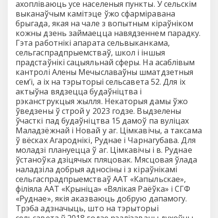
ахопліваюць усе населеныя пункты. У сельскім
выканаўчым камітэце ўжо сфарміравана
брыгада, якая на чале з вопытным кіраўніком
кожны дзень займаецца навядзеннем парадку.
Гэта работнікі апарата сельвыканкама,
сельгаспрадпрыемстваў, школ і іншыя
прадстаўнікі сацыяльнай сферы. На асаблівым
кантролі Алены Мечыславаўны шматдзетныя
сем’і, а іх на тэрыторыі сельсавета 52. Для іх
актыўна вядзецца будаўніцтва і
рэканструкцыя жылля. Некаторыя дамы ўжо
ўведзены ў строй у 2023 годзе. Выдзелены
ўчасткі пад будаўніцтва 15 дамоў па вуліцах
Маладзёжнай і Новай у аг. Цімкавічы, а таксама
ў вёсках Агароднікі, Руднае і Чарнагубава. Для
моладзі плануецца ў аг. Цімкавічы і в. Руднае
ўстаноўка дзіцячых пляцовак. Мясцовая ўлада
наладзіла добрыя адносіны і з кіраўнікамі
сельгаспрадпрыемстваў ААТ «Капыльскае»,
філіяла ААТ «Крыніца» «Вялікая Раёўка» і СГФ
«Руднае», якія аказваюць добрую дапамогу.
Трэба адзначыць, што на тэрыторыі
сельсавета ў 2018 годзе рэалізаваны духоўны