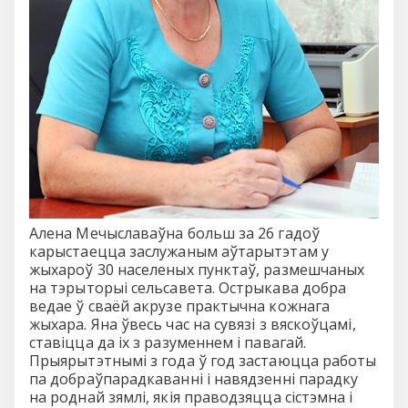
Алена Мечыславаўна больш за 26 гадоў
карыстаецца заслужаным аўтарытэтам у
жыхароў 30 населеных пунктаў, размешчаных
на тэрыторыі сельсавета. Острыкава добра
ведае ў сваёй акрузе практычна кожнага
жыхара. Яна ўвесь час на сувязі з вяскоўцамі,
ставіцца да іх з разуменнем і павагай.
Прыярытэтнымі з года ў год застаюцца работы
па добраўпарадкаванні і навядзенні парадку
на роднай зямлі, якія праводзяцца сістэмна і