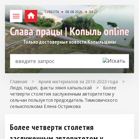
СУББОТА
08.08.2026
04:27
Только достоверные новости Копыльщины
Главная
>
Архив материалов за 2010-2023 года
>
Людзі, падзеі, факты зямлі капыльскай
>
Более
четверти столетия заслуженным авторитетом у
сельчан пользуется председатель Тимковичского
сельисполкома Елена Острикова
Более четверти столетия
заслуженным авторитетом у