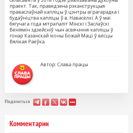
праект. Так, праведзена рэканструкцыя
праваслаўнай капліцы ў цэнтры аграгарадка і
будаўніцтва капліцы ў в. Навасёлкі. А ў маі
бягучага года мітрапаліт Мінскі і Заслаўскі
Веніямін здзейсніў чын асвячэння капліцы ў
гонар Казанскай іконы Божай Маці ў вёсцы
Вялікая Раёўка.
Автор:
Слава працы
Поделиться
Комментарии