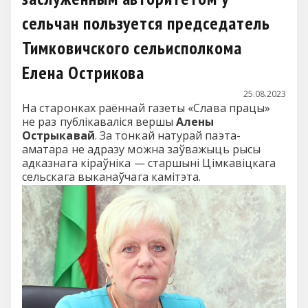
сельчан пользуется председатель
Тимковичского сельисполкома
Елена Острикова
25.08.2023
На старонках раённай газеты «Слава працы»
не раз публікаваліся вершы
Алены
Острыкавай
. За тонкай натурай паэта-
аматара не адразу можна заўважыць рысы
адказнага кіраўніка — старшыні Цімкавіцкага
сельскага выканаўчага камітэта.