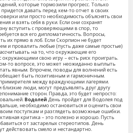
уждений, которые тормозили прогресс. Только
 придется давать перед кем-то отчет в своих
проверки или просто необходимость объяснять свои
ния и взять себя в руки. Если они сохранят
азну вступить с проверяющими в спор, то
ебуется вся его дипломатичность. Вопросы,
ь их прямо в лоб. Если Скорпион не будет
лем и провалить любые (пусть даже самые простые)
ассчитывать на то, что окружающие его
с окружающими свою игру – есть риск проиграть.
ком-то вопросе, это может неожиданно выплыть
тать явным. Впрочем, поводы для волнений есть
нь обещает быть позитивным и гармоничным.
и примирителя между враждующими лагерями.
и близкие люди, могут предъявлять друг другу
епонимание сторон. Правда, это будет непросто:
ковальней.
Водолей
День пройдет для Водолея под
 дальше, необходимо остановиться и оценить свои
 своим поступкам и разглядеть возможные ошибки.
ктивная критика – это полезно и хорошо. Пусть
бавиться от застарелых стереотипов. День
ут действовать смело и нестандартно.