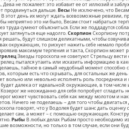
, Дева не пожалеет: это избавит ее от иллюзий и забл
ет продвинуться дальше.
Весы
Не исключено, что Весам
. В этот день их могут ждать всевозможные ревизии, 
бы неприятно это ни было, Весам стоит набраться терпе
ез труда сумеют объясниться. Если же поддадутся собл
ует затянуться еще надолго.
Скорпион
Скорпиону потр
 решать, будут слишком деликатными, чтобы озвучиват
вах окружающих, то рискует нажить себе немало проб
проявив максимум терпения и такта, Скорпион может р
трелец
Звезды гороскопа не советуют Стрельцу вести 
трелец пытался утаить или исказить информацию в ка
делаешь, тайное в самый неудобный момент способно с
цов, которым есть что скрывать, для остальных же де
ет вольно или невольно исполнять роль посредника 
 будет далека от идеальной: окружающие, в том числе 
Козерог же неожиданно для себя попробует сгладить н
зерог может чувствовать себя как между молотом и на
тов. Ничего не поделаешь – для того чтобы двигаться
оскопа говорят, что у Водолея будет шанс дать оценку
делает сам, а может – с помощью окружающих. Констру
ятно.
Рыбы
В любых делах Рыбам просто необходимо из
ие возможности, но только в том случае, если они буд