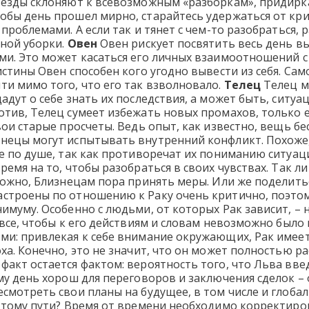
везды склоняют к всевозможным «разборкам», придирка
обы день прошел мирно, старайтесь удержаться от кр
 проблемами. А если так и тянет с чем-то разобраться, 
ьной уборки.
Овен
Овен рискует посвятить весь день в
и. Это может касаться его личных взаимоотношений с 
истины Овен способен кого угодно вывести из себя. Са
и мимо того, что его так взволновало.
Телец
Телец м
адут о себе знать их последствия, а может быть, ситу
тив, Телец сумеет избежать новых промахов, только ес
вои старые просчеты. Ведь опыт, как известно, вещь бес
нецы могут испытывать внутренний конфликт. Похоже, 
е по душе, так как противоречат их пониманию ситуац
ремя на то, чтобы разобраться в своих чувствах. Так л
зможно, Близнецам пора принять меры. Или же поделит
строены по отношению к Раку очень критично, поэтом
имуму. Особенно с людьми, от которых Рак зависит, – на
 все, чтобы к его действиям и словам невозможно было 
ми: привлекая к себе внимание окружающих, Рак имеет
ха. Конечно, это не значит, что он может полностью р
акт остается фактом: вероятность того, что Льва вве
му день хорош для переговоров и заключения сделок – о
смотреть свои планы на будущее, в том числе и глобал
 тому пути? Время от времени необходимо корректирова