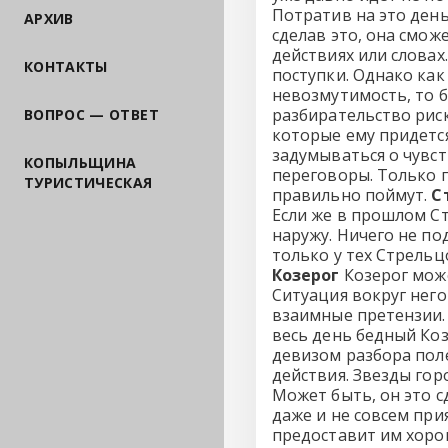
Потратив на это день
АРХИВ
сделав это, она смож
действиях или словах
КОНТАКТЫ
поступки. Однако как 
невозмутимость, то б
разбирательство риск
ВОПРОС — ОТВЕТ
которые ему придется
задумываться о чувст
КОПЫЛЬЩИНА
переговоры. Только 
ТУРИСТИЧЕСКАЯ
правильно поймут.
С
Если же в прошлом С
наружу. Ничего не по
только у тех Стрель
Козерог
Козерог мож
Ситуация вокруг него
взаимные претензии. 
весь день бедный Ко
девизом разбора поле
действия. Звезды гор
Может быть, он это с
даже и не совсем при
предоставит им хорош