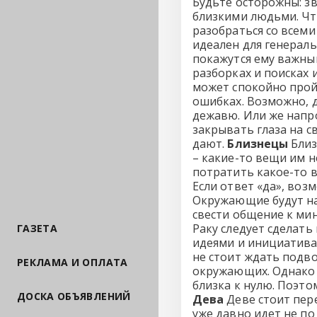
Будьте осторожны: з
близкими людьми. Чт
разобраться со всеми
идеален для генерал
покажутся ему важным
разборках и поисках 
может спокойно пройт
ошибках. Возможно, д
дежавю. Или же напро
закрывать глаза на с
дают.
Близнецы
Близ
– какие-то вещи им н
потратить какое-то в
Если ответ «да», во
Окружающие будут на
свести общение к мин
Раку следует сделать
ГАЗЕТА
идеями и инициатива
не стоит ждать подво
РЕКЛАМА И ОПЛАТА
окружающих. Однако ф
близка к нулю. Поэто
ДОСКА ОБЪЯВЛЕНИЙ
Дева
Деве стоит пере
уже давно идет не по