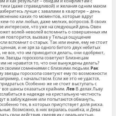
м и как результат – обидам и конфликтам с
итики (даже справедливой) и желания одним махом
разберитесь лучше с завалами в квартире – день
ыяснению каких-то моментов, которые вдруг
кем-то или любых, даже мелких, вопросов. В своих
мое интересное, что уже на следующий день Овен
ожет волей-неволей вспомнить о совершенных им
ация повторится, вызвав у Тельца ощущение
ли вспомнит о старых. Так или иначе, ему не стоит
ценная, и не зря за одного битого двух небитых
не все, что им приходится делать, они одобряют,
ии. Звезды гороскопа советуют Близнецам
и им не нравится то, что они вынуждены делать?
ься своими сомнениями с близкими людьми.
Рак
у звезды гороскопа советуют ему по возможности
пример, с начальством. Если же это не удастся,
придраться. Особенно же не стоит выступать с
 все шансы оказаться крайним.
Лев
В делах Льву
асслабиться в надежде на кристальную честность
дут в заблуждение или попытаются обмануть,
собенно тех, в которых присутствует доля риска.
ьные. Возможно, в них вкралась ошибка, и Дева
ть свои действия, сверяя их с реальностью.