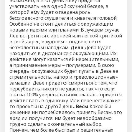
возможно, в этот день Льву придется
участвовать не в одной скучной беседе, в
которой ему будет отведена роль
бессловесного слушателя и кивателя головой.
Особенно не стоит делиться с окружающим
новыми идеями или планами. В лучшем случае
Лев встретится с иронией или легкой критикой
в свой адрес, в худшем – подвергнется
безжалостным нападкам.
Дева
Дева будет
находиться в диссонансе с окружающими. Их
действия могут казаться ей нерешительными,
а принимаемые меры – полумерами. В свою
очередь, окружающих будет пугать в Деве ее
стремительность, напор и «революционные»
замашки. Деве придется смириться с тем, что
переубедить никого не удастся, так что если
она на 100% уверена в своих планах – придется
действовать в одиночку. Или перенести какие-
то проекты на другой день.
Весы
Какое бы
решение ни потребовалось принять Весам, это
вряд ли получится: им будет невообразимо
трудно сделать окончательный выбор.
Причем, чем более быстрых и решительных