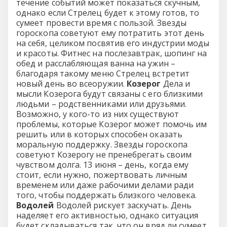
течение событий может показаться скучным,
однако если Стрелец будет к этому готов, то
сумеет провести время с пользой. Звезды
гороскопа советуют ему потратить этот день
на себя, целиком посвятив его индустрии моды
и красоты. Фитнес на послезавтрак, шопинг на
обед и расслабляющая ванна на ужин –
благодаря такому меню Стрелец встретит
новый день во всеоружии.
Козерог
Дела и
мысли Козерога будут связаны с его близкими
людьми – родственниками или друзьями.
Возможно, у кого-то из них существуют
проблемы, которые Козерог может помочь им
решить или в которых способен оказать
моральную поддержку. Звезды гороскопа
советуют Козерогу не пренебрегать своим
чувством долга. 13 июня – день, когда ему
стоит, если нужно, пожертвовать личным
временем или даже рабочими делами ради
того, чтобы поддержать близкого человека.
Водолей
Водолей рискует заскучать. День
наделяет его активностью, однако ситуация
будет складываться так, что он вряд ли сумеет