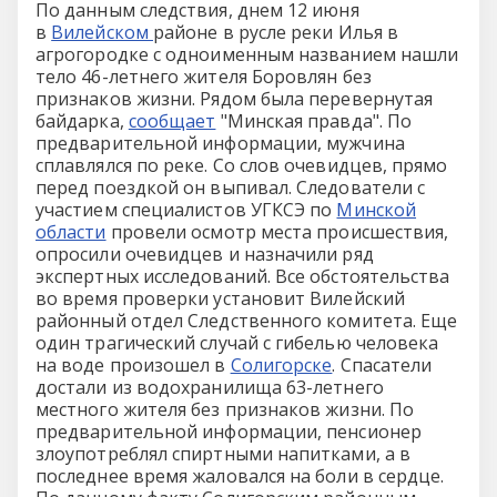
По данным следствия, днем 12 июня
в
Вилейском
районе в русле реки Илья в
агрогородке с одноименным названием нашли
тело 46-летнего жителя Боровлян без
признаков жизни. Рядом была перевернутая
байдарка,
сообщает
"Минская правда". По
предварительной информации, мужчина
сплавлялся по реке. Со слов очевидцев, прямо
перед поездкой он выпивал. Следователи с
участием специалистов УГКСЭ по
Минской
области
провели осмотр места происшествия,
опросили очевидцев и назначили ряд
экспертных исследований. Все обстоятельства
во время проверки установит Вилейский
районный отдел Следственного комитета. Еще
один трагический случай с гибелью человека
на воде произошел в
Солигорске
. Спасатели
достали из водохранилища 63-летнего
местного жителя без признаков жизни. По
предварительной информации, пенсионер
злоупотреблял спиртными напитками, а в
последнее время жаловался на боли в сердце.