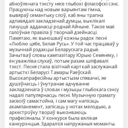
абноўленага тэксту нясе глыбокi фiласофскi сэнс.
Працуючы над новым варыянтам гiмна,
вывяраў семантыку слоў, каб яны трапна
адпавядалi закладзенай думцы, выклiкалi
пачуццё адданасцi роднай Айчыне. Такое маё
галоўнае правiла ў творчай дзейнасцi.
Памятаю, як выношваў кожны радок песнi
«Люблю цябе, Белая Русь». У той час працаваў у
музычнай рэдакцыi Беларускага радыё.
Зачытваў словы кампазiтару Юрыю Семяняку, i
ён уважлiва слухаў, потым разам шлiфавалi
тэкст. Песня стала вiзiтнай карткай заслужанай
артысткi Беларусi Тамары Раеўскай.
Высокапрафесiйны артыстызм спявачкi, яе
душэўнасць i ўнутранае адчуванне
закладзенага ў словах i музыцы глыбокага сэнсу
надалi папулярнасць песнi. Музычную грамату
засвоiў самастойна, i сам магу напiсаць
акампанемент, запiсаць у нотах мелодыю, а
аркестроўку твораў выконваюць
прафесiяналы. У конкурсе была вялiкая
канкурэнцыя. Здаралiся напружаныя моманты.