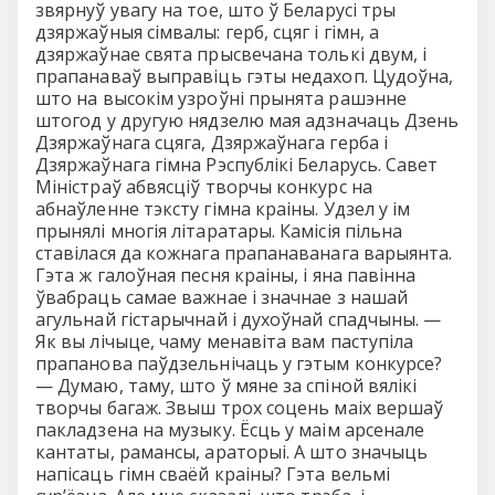
звярнуў увагу на тое, што ў Беларусi тры
дзяржаўныя сiмвалы: герб, сцяг i гiмн, а
дзяржаўнае свята прысвечана толькi двум, i
прапанаваў выправiць гэты недахоп. Цудоўна,
што на высокiм узроўнi прынята рашэнне
штогод у другую нядзелю мая адзначаць Дзень
Дзяржаўнага сцяга, Дзяржаўнага герба i
Дзяржаўнага гiмна Рэспублiкi Беларусь. Савет
Мiнiстраў абвясцiў творчы конкурс на
абнаўленне тэксту гiмна краiны. Удзел у iм
прынялi многiя лiтаратары. Камiсiя пiльна
ставiлася да кожнага прапанаванага варыянта.
Гэта ж галоўная песня краiны, i яна павiнна
ўвабраць самае важнае i значнае з нашай
агульнай гiстарычнай i духоўнай спадчыны. —
Як вы лiчыце, чаму менавiта вам паступiла
прапанова паўдзельнiчаць у гэтым конкурсе?
— Думаю, таму, што ў мяне за спiной вялiкi
творчы багаж. Звыш трох соцень маiх вершаў
пакладзена на музыку. Ёсць у маiм арсенале
кантаты, рамансы, араторыi. А што значыць
напiсаць гiмн сваёй краiны? Гэта вельмi