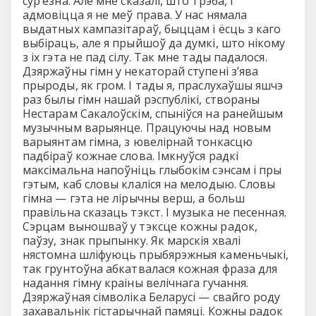
сур’ёзна. Але мне сказалi, што трэба, i
адмовiцца я не меў права. У нас нямала
выдатных кампазiтараў, быццам i ёсць з каго
выбiраць, але я прыйшоў да думкi, што нiкому
з iх гэта не пад сiлу. Так мне тады падалося.
Дзяржаўны гiмн у некаторай ступенi з’ява
прыроды, як гром. I тады я, праслухаўшы яшчэ
раз былы гiмн нашай рэспублiкi, створаны
Нестарам Сакалоўскiм, спынiўся на ранейшым
музычным варыянце. Працуючы над новым
варыянтам гiмна, з ювелiрнай тонкасцю
падбiраў кожнае слова. Iмкнуўся радкi
максiмальна напоўнiць глыбокiм сэнсам i пры
гэтым, каб словы клалiся на мелодыю. Словы
гiмна — гэта не лiрычны верш, а больш
правiльна сказаць тэкст. I музыка не песенная.
Сэрцам выношваў у тэксце кожны радок,
паўзу, знак прыпынку. Як марскiя хвалi
нястомна шлiфуюць прыбярэжныя каменьчыкi,
так грунтоўна абкатвалася кожная фраза для
надання гiмну краiны велiчнага гучання.
Дзяржаўная сiмволiка Беларусi — свайго роду
захавальнiк гiстарычнай памяцi. Кожны радок