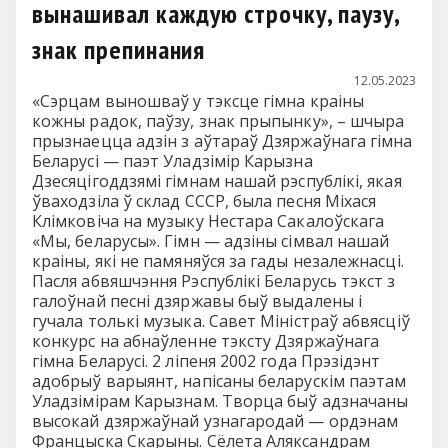
вынашивал каждую строчку, паузу,
знак препинания
12.05.2023
«Сэрцам выношваў у тэксце гiмна краiны
кожны радок, паўзу, знак прыпынку», – шчыра
прызнаецца адзiн з аўтараў Дзяржаўнага гiмна
Беларусi — паэт Уладзiмiр Карызна
Дзесяцiгоддзямi гiмнам нашай рэспублiкi, якая
ўваходзiла ў склад СССР, была песня Мiхася
Клiмковiча на музыку Нестара Сакалоўскага
«Мы, беларусы». Гiмн — адзiны сiмвал нашай
краiны, якi не памяняўся за гады незалежнасцi.
Пасля абвяшчэння Рэспублiкi Беларусь тэкст з
галоўнай песнi дзяржавы быў выдалены i
гучала толькi музыка. Савет Мiнiстраў абвясцiў
конкурс на абнаўленне тэксту Дзяржаўнага
гiмна Беларусi. 2 лiпеня 2002 года Прэзiдэнт
адобрыў варыянт, напiсаны беларускiм паэтам
Уладзiмiрам Карызнам. Творца быў адзначаны
высокай дзяржаўнай узнагародай — ордэнам
Францыска Скарыны. Сёлета Аляксандрам