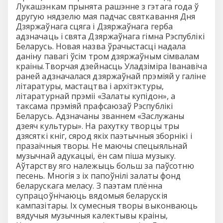
Лукашэнкам прынята рашэнне з гэтага года ў
другую нядзелю мая падчас святкавання Дня
Дзяржаўнага сцяга i Дзяржаўнага герба
адзначаць i свята Дзяржаўнага гiмна Рэспублiкi
Беларусь. Новая назва ўрачыстасцi надала
данiну павагi ўсiм тром дзяржаўным сiмвалам
краiны.Творчая дзейнасць Уладзiмiра Iванавiча
раней адзначалася дзяржаўнай прэмiяй у галiне
лiтаратуры, мастацтва i архiтэктуры,
лiтаратурнай прэмii «Залаты купiдон», а
таксама прэмiяй прафсаюзаў Рэспублiкi
Беларусь. Адзначаны званнем «Заслужаны
дзеяч культуры». На рахутку творцы тры
дзясяткi кнiг, сярод якiх паэтычныя зборнiкi i
празаiчныя творы. Не маючы спецыяльнай
музычнай адукацыi, ён сам пiша музыку.
Аўтарству яго належыць больш за паўсотню
песень. Многiя з iх папоўнiлi залаты фонд
беларускага меласу. З паэтам плённа
супрацоўнiчаюць вядомыя беларускiя
кампазiтары. Iх сумесныя творы выконваюць
вядучыя музычныя калектывы краiны,