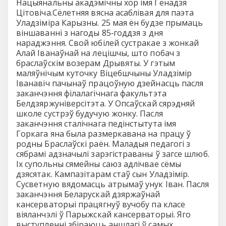
Нацыянальны акадэмiчны хор iмя Генадзя
Цiтовiча.Сёлетняя вясна асаблiвая для паэта
Уладзiмiра Карызны. 25 мая ён будзе прымаць
вiншаваннi з нагоды 85‑годдзя з дня
нараджэння. Свой юбiлей сустракае з жонкай
Алай Iванаўнай на лецiшчы, што побач з
браслаўскiм возерам Дрывяты. У гэтым
маляўнiчым куточку Вiцебшчыны Уладзiмiр
Iванавiч пачынаў працоўную дзейнасць пасля
заканчэння фiлалагiчнага факультэта
Белдзяржунiверсiтэта. У Опсаўскай сярэдняй
школе сустрэў будучую жонку. Пасля
заканчэння сталiчнага педiнстытута iмя
Горкага яна была размеркавана на працу ў
родны Браслаўскi раён. Маладыя педагогi з
сябрамi адзначылi зарэгiстраваны ў загсе шлюб.
Iх супольны сямейны саюз адлiчвае сёмы
дзясятак. Кампазiтарам стаў сын Уладзiмiр.
Сусветную вядомасць атрымаў унук Iван. Пасля
заканчэння Беларускай дзяржаўнай
кансерваторыi працягнуў вучобу па класе
вiяланчэлi ў Парыжскай кансерваторыi. Яго
выступленнi збiраюць аншлагi ў самых