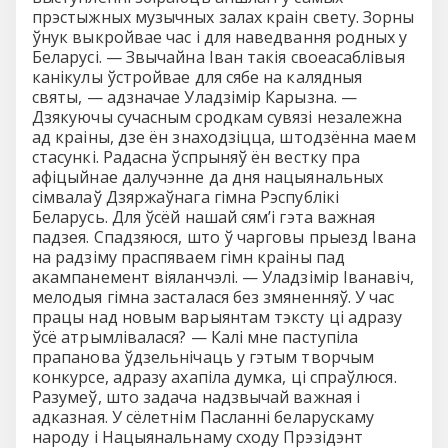
прэстыжных музычных залах краiн свету. Зорны
ўнук выкройвае час i для наведвання родных у
Беларусi. — Звычайна Iван такiя своеасаблiвыя
канiкулы ўстройвае для сябе на калядныя
святы, — адзначае Уладзiмiр Карызна. —
Дзякуючы сучасным сродкам сувязi незалежна
ад краiны, дзе ён знаходзiцца, штодзённа маем
стасункi. Радасна ўспрыняў ён вестку пра
афiцыйнае далучэнне да дня нацыянальных
сiмвалаў Дзяржаўнага гiмна Рэспублiкi
Беларусь. Для ўсёй нашай сям’i гэта важная
падзея. Спадзяюся, што ў чарговы прыезд Iвана
на радзiму праспяваем гiмн краiны пад
акампанемент вiяланчэлi. — Уладзiмiр Iванавiч,
мелодыя гiмна засталася без змяненняў. У час
працы над новым варыянтам тэксту цi адразу
ўсё атрымлiвалася? — Калi мне паступiла
прапанова ўдзельнiчаць у гэтым творчым
конкурсе, адразу ахапiла думка, цi спраўлюся.
Разумеў, што задача надзвычай важная i
адказная. У сёлетнiм Пасланнi беларускаму
народу i Нацыянальнаму сходу Прэзiдэнт