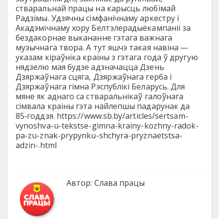
стваральнай працы на карысць любiмай
Радзiмы. Удзячны сiмфанiчнаму аркестру i
Акадэмiчнаму хору Белтэлерадыёкампанii за
бездакорнае выкананне гэтага важнага
музычнага твора. А тут яшчэ такая навiна —
указам кiраўнiка краiны з гэтага года ў другую
нядзелю мая будзе адзначацца Дзень
Дзяржаўнага сцяга, Дзяржаўнага герба i
Дзяржаўнага гiмна Рэспублiкi Беларусь. Для
мяне як аднаго са стваральнiкаў галоўнага
сiмвала краiны гэта найлепшы падарунак да
85‑годдзя. https://www.sb.by/articles/sertsam-
vynoshva-u-tekstse-gimna-krainy-kozhny-radok-
pa-zu-znak-prypynku-shchyra-pryznaetstsa-
adzin-.html
Автор:
Слава працы