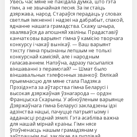
Увесь час мяне не пакiдала думка, што гэта
гiмн, а не звычайная песня. За iм стаiць
дзяржава, народ. Стараўся перадаць у словах
светлыя iмкненнi i надзеi на дабрабыт, спакой,
яднанне нашага грамадства. Скажу шчыра,
хваляваўся да апошняй хвiлiны. Прадаставiў
канчатковы варыянт гiмна ў камiсiю творчага
конкурсу i чакаў вынiкаў. — Ваш варыянт
тэксту гiмна прызнаны лепшым не толькi
конкурснай камiсiяй, але i народным
галасаваннем. Напэўна, адразу пасыпалiся
вiншаваннi з перамогай? — Шмат было
вiншавальных тэлефонных званкоў. Вялiкай
прыемнасцю для мяне стала Падзяка
Прэзiдэнта за аўтарства гiмна Беларусi i
высокая дзяржаўная ўзнагарода — ордэн
Францыска Скарыны. У абноўленым варыянце
Дзяржаўнага гiмна Беларусi закладзены iдэi
адзiнства нацыi, пачуццё патрыятызму i
адданасцi роднай зямлi. Гэта асаблiва важна
для нашай мiрнай краiны. Гiмн нясе
ўпэўненасць нашым грамадзянам у
заўтрашнiм днi, заклiкае да руплiвай,