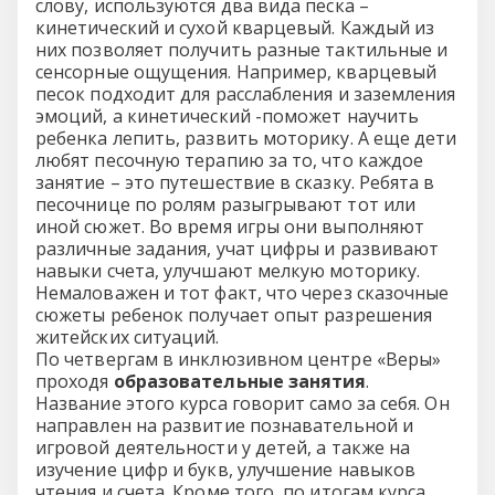
слову, используются два вида песка –
кинетический и сухой кварцевый. Каждый из
них позволяет получить разные тактильные и
сенсорные ощущения. Например, кварцевый
песок подходит для расслабления и заземления
эмоций, а кинетический -поможет научить
ребенка лепить, развить моторику. А еще дети
любят песочную терапию за то, что каждое
занятие – это путешествие в сказку. Ребята в
песочнице по ролям разыгрывают тот или
иной сюжет. Во время игры они выполняют
различные задания, учат цифры и развивают
навыки счета, улучшают мелкую моторику.
Немаловажен и тот факт, что через сказочные
сюжеты ребенок получает опыт разрешения
житейских ситуаций.
По четвергам в инклюзивном центре «Веры»
проходя
образовательные занятия
.
Название этого курса говорит само за себя. Он
направлен на развитие познавательной и
игровой деятельности у детей, а также на
изучение цифр и букв, улучшение навыков
чтения и счета. Кроме того, по итогам курса