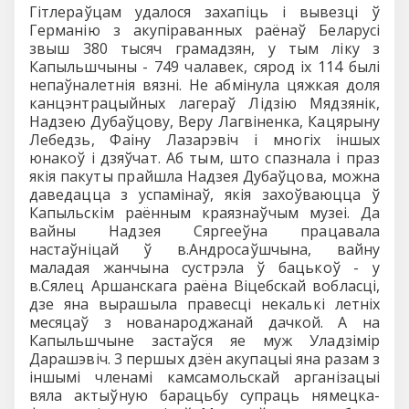
Гітлераўцам удалося захапіць і вывезці ў
Германію з акупіраванных раёнаў Беларусі
звыш 380 тысяч грамадзян, у тым ліку з
Капыльшчыны - 749 чалавек, сярод іх 114 былі
непаўналетнія вязні. Не абмінула цяжкая доля
канцэнтрацыйных лагераў Лідзію Мядзянік,
Надзею Дубаўцову, Веру Лагвіненка, Кацярыну
Лебедзь, Фаіну Лазарэвіч і многіх іншых
юнакоў і дзяўчат. Аб тым, што спазнала і праз
якія пакуты прайшла Надзея Дубаўцова, можна
даведацца з успамінаў, якія захоўваюцца ў
Капыльскім раённым краязнаўчым музеі. Да
вайны Надзея Сяргееўна працавала
настаўніцай ў в.Андросаўшчына, вайну
маладая жанчына сустрэла ў бацькоў - у
в.Сялец Аршанскага раёна Віцебскай вобласці,
дзе яна вырашыла правесці некалькі летніх
месяцаў з нованароджанай дачкой. А на
Капыльшчыне застаўся яе муж Уладзімір
Дарашэвіч. 3 першых дзён акупацыі яна разам з
іншымі членамі камсамольскай арганізацыі
вяла актыўную барацьбу супраць нямецка-