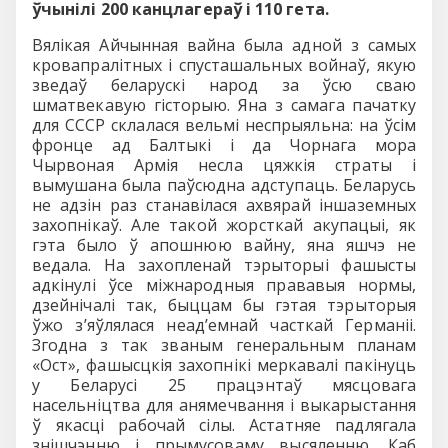
ўчынілі
200 канцлагераў і 110 гета.
Вялікая Айчынная вайна была адной з самых
кровапралітных і спусташальных войнаў, якую
зведаў беларускі народ за ўсю сваю
шматвекавую гісторыю. Яна з самага пачатку
для СССР склалася вельмі неспрыяльна: на ўсім
фронце ад Балтыкі і да Чорнага мора
Чырвоная Армія несла цяжкія страты і
вымушана была паўсюдна адступаць. Беларусь
не адзін раз станавілася ахвярай іншаземных
захопнікаў. Але такой жорсткай акупацыі, як
гэта было ў апошнюю вайну, яна яшчэ не
ведала. На захопленай тэрыторыі фашысты
адкінулі ўсе міжнародныя прававыя нормы,
дзейнічалі так, быццам бы гэтая тэрыторыя
ўжо з’яўлялася неад’емнай часткай Германіі.
Згодна з так званым генеральным планам
«Ост», фашысцкія захопнікі меркавалі пакінуць
у Беларусі 25 працэнтаў мясцовага
насельніцтва для анямечвання і выкарыстання
ў якасці рабочай сілы. Астатняе падлягала
знішчэнню і прымусоваму высяленню. Каб