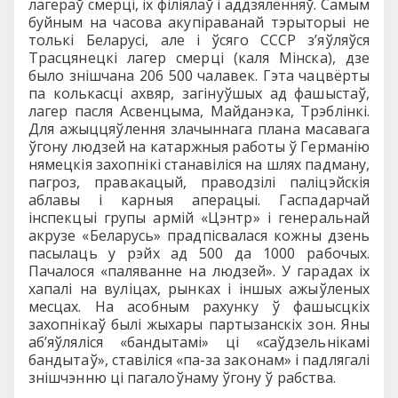
лагераў смерці, іх філіялаў і аддзяленняў. Самым
буйным на часова акупіраванай тэрыторыі не
толькі Беларусі, але і ўсяго СССР з’яўляўся
Трасцянецкі лагер смерці (каля Мінска), дзе
было знішчана 206 500 чалавек. Гэта чацвёрты
па колькасці ахвяр, загінуўшых ад фашыстаў,
лагер пасля Асвенцыма, Майданэка, Трэблінкі.
Для ажыццяўлення злачыннага плана масавага
ўгону людзей на катаржныя работы ў Германію
нямецкія захопнікі станавіліся на шлях падману,
пагроз, правакацый, праводзілі паліцэйскія
аблавы і карныя аперацыі. Гаспадарчай
інспекцыі групы армій «Цэнтр» і генеральнай
акрузе «Беларусь» прадпісвалася кожны дзень
пасылаць у рэйх ад 500 да 1000 рабочых.
Пачалося «паляванне на людзей». У гарадах іх
хапалі на вуліцах, рынках і іншых ажыўленых
месцах. На асобным рахунку ў фашысцкіх
захопнікаў былі жыхары партызанскіх зон. Яны
аб’яўляліся «бандытамі» ці «саўдзельнікамі
бандытаў», ставіліся «па-за законам» і падлягалі
знішчэнню ці пагалоўнаму ўгону ў рабства.