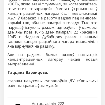
«OCT», якую вязні тлумачылі, як «остерегайтесь
советских товарищей». Умовы ўтрымання ў
канцэнтрацыйных лагерах былі невыноснымі.
Жылі ў бараках. На работу вадзілі пад канвоем,
кармілі так, абы не памерлі з голаду. Тых, хто
парушаў існуючы рэжым, адпраўлялі ў камеры,
дзе яны праз 10-15 дзён паміралі. 22 красавіка
1945 г. Надзею Дубаўцову разам з іншымі
вязнямі канцэнтрацыйнага лагера вызвалілі, і
яна вярнулася на радзіму.
Але на радзіме былых вязняў нацысцкіх
канцэнтрацыйных лагераў чакалі новыя
выпрабаванні...
Таццяна Варанцова,
старшы навуковы супрацоўнік ДУ «Капыльскі
раённы краязнаўчы музей»
Автор:
admin_222