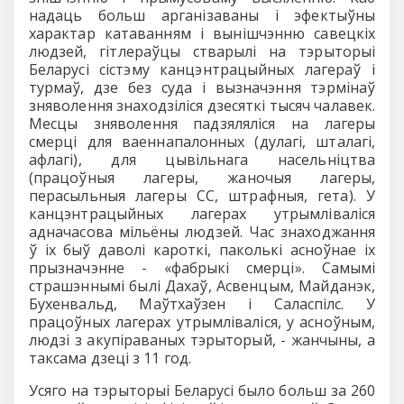
надаць больш арганізаваны і эфектыўны
характар катаванням і вынішчэнню савецкіх
людзей, гітлераўцы стварылі на тэрыторыі
Беларусі сістэму канцэнтрацыйных лагераў і
турмаў, дзе без суда і вызначэння тэрмінаў
зняволення знаходзіліся дзесяткі тысяч чалавек.
Месцы зняволення падзяляліся на лагеры
смерці для ваеннапалонных (дулагі, шталагі,
афлагі), для цывільнага насельніцтва
(працоўныя лагеры, жаночыя лагеры,
перасыльныя лагеры СС, штрафныя, гета). У
канцэнтрацыйных лагерах утрымліваліся
адначасова мільёны людзей. Час знаходжання
ў іх быў даволі кароткі, паколькі асноўнае іх
прызначэнне - «фабрыкі смерці». Самымі
страшэннымі былі Дахаў, Асвенцым, Майданэк,
Бухенвальд, Маўтхаўзен і Саласпілс. У
працоўных лагерах утрымліваліся, у асноўным,
людзі з акупіраваных тэрыторый, - жанчыны, а
таксама дзеці з 11 год.
Усяго на тэрыторыі Беларусі было больш за 260