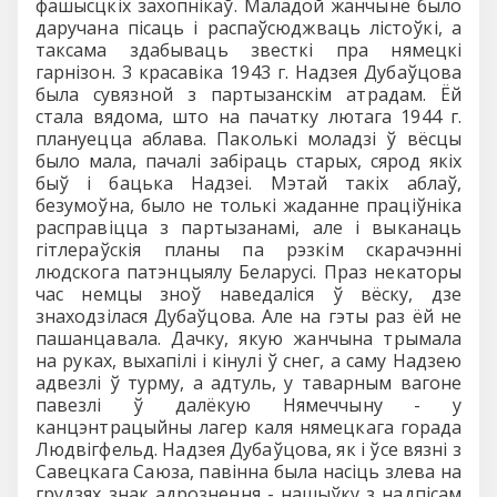
фашысцкіх захопнікаў. Маладой жанчыне было
даручана пісаць і распаўсюджваць лістоўкі, а
таксама здабываць звесткі пра нямецкі
гарнізон. 3 красавіка 1943 г. Надзея Дубаўцова
была сувязной з партызанскім атрадам. Ёй
стала вядома, што на пачатку лютага 1944 г.
плануецца аблава. Паколькі моладзі ў вёсцы
было мала, пачалі забіраць старых, сярод якіх
быў і бацька Надзеі. Мэтай такіх аблаў,
безумоўна, было не толькі жаданне праціўніка
расправіцца з партызанамі, але і выканаць
гітлераўскія планы па рэзкім скарачэнні
людскога патэнцыялу Беларусі. Праз некаторы
час немцы зноў наведаліся ў вёску, дзе
знаходзілася Дубаўцова. Але на гэты раз ёй не
пашанцавала. Дачку, якую жанчына трымала
на руках, выхапілі і кінулі ў снег, а саму Надзею
адвезлі ў турму, а адтуль, у таварным вагоне
павезлі ў далёкую Нямеччыну - у
канцэнтрацыйны лагер каля нямецкага горада
Людвігфельд. Надзея Дубаўцова, як і ўсе вязні з
Савецкага Саюза, павінна была насіць злева на
грудзях знак адрознення - нашыўку з надпісам