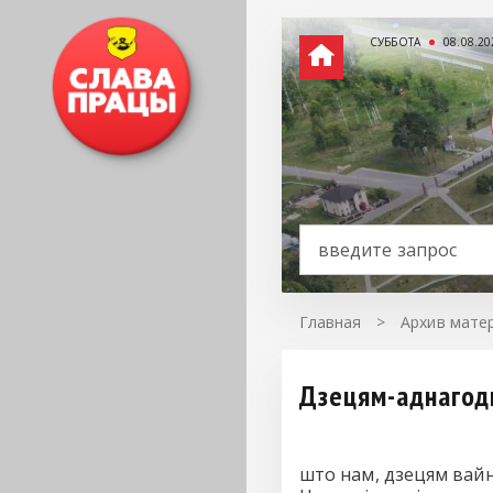
СУББОТА
08.08.20
Главная
>
Архив матер
Дзецям-аднагодк
што нам, дзецям вайны