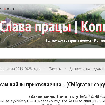
26
03:04
Только достоверные новости Копы
иалов за 2010-2023 года
>
Память
>
Дзецям-аднагодкам вай
ам вайны прысвячаецца... (CMigrator copy
(Заканчэнне. Пачатак у №№ 42, 43)
Сё
, за вучобу ў 8—10 класах у год трэба было плаціць 150