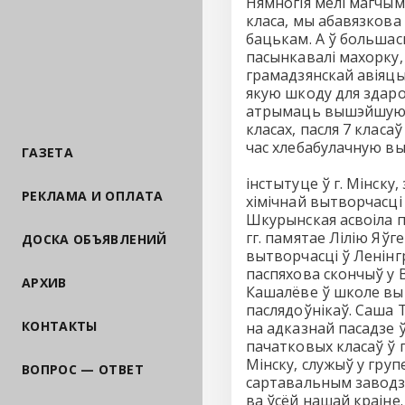
Нямногія мелі магчым
класа, мы абавязкова
бацькам. А ў большасц
пасынкавалі махорку, 
грамадзянскай авіяцыі
якую шкоду для здаро
атрымаць вышэйшую ад
класах, пасля 7 клас
час хлебабулачную в
ГАЗЕТА
інстытуце ў г. Мінск
РЕКЛАМА И ОПЛАТА
хімічнай вытворчасці ў
Шкурынская асвоіла п
гг. памятае Лілію Яў
ДОСКА ОБЪЯВЛЕНИЙ
вытворчасці ў Ленінг
паспяхова скончыў у В
АРХИВ
Кашалёве ў школе выкл
паслядоўнікаў. Саша Т
КОНТАКТЫ
на адказнай пасадзе ў
пачатковых класаў ў г
Мінску, служыў у гру
ВОПРОС — ОТВЕТ
сартавальным заводзе.
ва ўсёй нашай краіне.