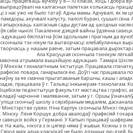
асць працягваць вучобу ў 8—10 класах, хоць і добра вуч
 выпрацоўвалі на калгасных палетках колькасць працадзё
і з нас ужо не было татаў. Адны мамы. Адчувалі, як ім ця
памідоры, акучвалі капусту, палолі буракі, сушылі сена
 апырскваць калгасныя сады дустам ад шкодных насякомы
ўя сабе чынілі. Пакаленне дзяцей вайны ўдзячна савец
укацыю бясплатна ўсім здольным і прагным да вучобы. 
аў скончыла тэх-нікум па вытворчасці хлебабулачных вы
ытворчасць у нашым раёне, затым працавала дырэктара
Ала Красуцкая скончыла тэхнікум лёгка
у, завочна атрымала вышэйшую адукацыю. Тамара Шкіле
 Мінскім тэхналагічным інстытуце. Працавала спачатку ў г
рафесію повара, ганарылася ёю. Доўгі час працавала п
генаўну за яе смачна прыгатаваныя баршчы, кашы і алад
радзе, працавала ў г. Тальяці інжынерам-тэхнолагам. Ко
іцебскім педінстытуце факультэт мастацтва і графікі, а
адаў чарчэнне і маляванне, затым у г. Оршы ўзначаліў 
упіца скончыў школу з сярэбраным медалём, дасканала а
 Міністэрстве сувязі. Ніна Карпук скончыла Мінскі педі
. Мінску. Лёня Коршук добра авалодаў прафесіяй токара
пе савецкіх войск у Германіі. У Капылі працаваў шафёра
 На жаль, нікога з іх цяпер няма ў жывых. Кожны з іх пр
 Сярод маіх адна-класнікаў не было дрэнных лю-дзей, бы