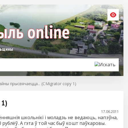
льщины
ны прысвячаецца... (CMigrator copy 1)
 1)
17.06.2011
нняшнія школьнікі і моладзь не ведаюць, напэўна,
 рублёў. А гэта ў той час быў кошт паўкаровы.