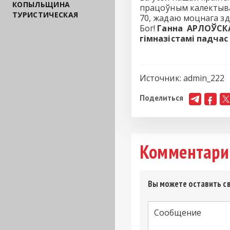
КОПЫЛЬЩИНА
працоўным калектывам.
ТУРИСТИЧЕСКАЯ
70, жадаю моцнага зд
Бог!
Ганна АРЛОЎСК
гімназістамі падчас 
Источник:
admin_222
Поделиться
Комментари
Вы можете оставить св