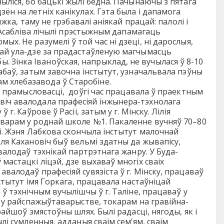
ыліся, бо бацькі жылі бедна. Пачынаючы з пятага
н на летніх канікулах. Гэта была і дапамога
жка, таму не грэбавалі аніякай працай: палолі і
. Асабліва лічылі прэстыжным дапамагаць
х. Не разумелі ў той час ні дзеці, ні дарослыя,
кай ула-дзе за прадастаўленую магчымасць
Зінка Іваноўская, напрыклад, не вучылася ў 8-10
рабаў, затым завочна інстытут, узначальвала пэўны
м хлебазавода ў Старобіне.
й прамысловасці, доўгі час працавала ў праектным
віч авалодала прафесіяй інжынера-тэхнолага
. Каўрове ў Расіі, затым у г. Мінску. Лілія
оварам у роднай школе №1. Пакаленне вучняў 70–80
кі. Жэня Лабкова скончыла інстытут малочнай
ля Кахановіч быў вельмі здатны да жывапісу,
валодаў тэхнікай партрэтнага жанру. У Буда-
мастацкі ліцэй, дзе выхаваў многіх сваіх
валодаў прафесіяй сувязіста ў г. Мінску, працаваў
нстытут імя Горкага, працавала настаўніцай
 ў тэхнічным вучылішчы ў г. Таліне, працаваў у
м у райспажыўтаварыстве, токарам на гравійна-
айшоў змястоўны шлях. Былі радасці, нягоды, як і
лі сумленныя, адданыя сваім сем’ям, сваім