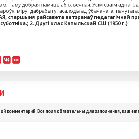
 Таму добрая памяць аб іх вечная. Усім сваім аднагодка
ароўя, міру, дабрабыту, асалоды ад ўбачанага, пачутаг
АЯ,
старшыня райсавета ветэранаў
педагагічнай п
суботніка.; 2. Другі клас Капыльскай СШ (1950 г.)
и
ой комментарий. Все поля обязательны для заполнения, ваш ema