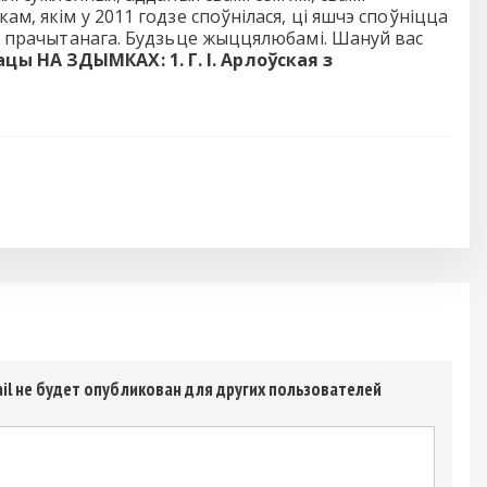
м, якім у 2011 годзе споўнілася, ці яшчэ споўніцца
а, прачытанага. Будзьце жыццялюбамі. Шануй вас
рацы
НА ЗДЫМКАХ: 1. Г. І. Арлоўская з
il не будет опубликован для других пользователей