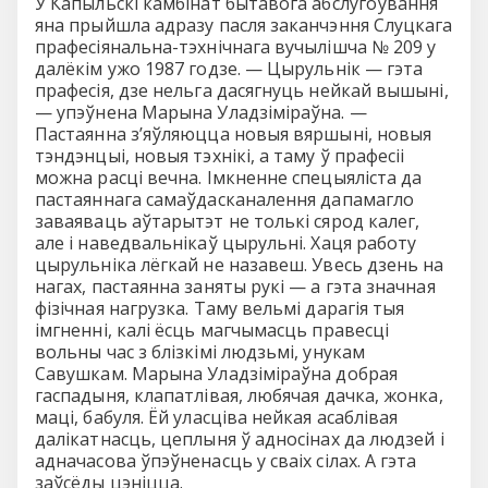
У Капыльскі камбінат бытавога абслугоўвання
яна прыйшла адразу пасля заканчэння Слуцкага
прафесіянальна-тэхнічнага вучылішча № 209 у
далёкім ужо 1987 годзе. — Цырульнік — гэта
прафесія, дзе нельга дасягнуць нейкай вышыні,
— упэўнена Марына Уладзіміраўна. —
Пастаянна з’яўляюцца новыя вяршыні, новыя
тэндэнцыі, новыя тэхнікі, а таму ў прафесіі
можна расці вечна. Імкненне спецыяліста да
пастаяннага самаўдасканалення дапамагло
заваяваць аўтарытэт не толькі сярод калег,
але і наведвальнікаў цырульні. Хаця работу
цырульніка лёгкай не назавеш. Увесь дзень на
нагах, пастаянна заняты рукі — а гэта значная
фізічная нагрузка. Таму вельмі дарагія тыя
імгненні, калі ёсць магчымасць правесці
вольны час з блізкімі людзьмі, унукам
Савушкам. Марына Уладзіміраўна добрая
гаспадыня, клапатлівая, любячая дачка, жонка,
маці, бабуля. Ёй уласціва нейкая асаблівая
далікатнасць, цеплыня ў адносінах да людзей і
адначасова ўпэўненасць у сваіх сілах. А гэта
заўсёды цэніцца.