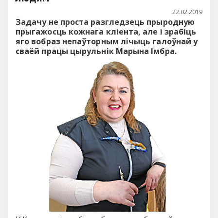
22.02.2019
Задачу не проста разгледзець прыродную
прыгажосць кожнага кліента, але і зрабіць
яго вобраз непаўторным лічыць галоўнай у
сваёй працы цырульнік Марына Імбра.