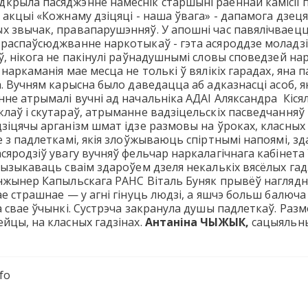
дкрыла пасяджэнне намеснік старшыні раённай камісіі п
 акцыі «Кожнаму дзіцяці - наша ўвага» - дапамога дзец
 звычак, правапарушэнняў. У апошні час павялічваецц
распаўсюджванне наркотыкаў - гэта асяроддзе моладзі.
ў, нікога не пакінулі раўнадушнымі словы споведзей н
 наркаманія мае месца не толькі ў вялікіх гарадах, ян
а. Вучням карысна было даведацца аб адказнасці асоб,
не атрымалі вучні ад начальніка АДАІ Аляксандра Кісял
лаў і скутараў, атрыманне вадзіцельскіх пасведчанняў
іцячы арганізм шмат ідзе размовы на ўроках, класных г
 з падлеткамі, якія злоўжываюць спіртнымі напоямі, зд
сяродзіў увагу вучняў фельчар наркалагічнага кабінета
рызыкаваць сваім здароўем дзеля некалькіх вясёлых гад
нжынер Капыльскага РАНС Віталь Буняк прывёў наглядны
е страшнае — у агні гінуць людзі, а яшчэ больш балюча 
а свае ўчынкі. Сустрэча закранула душы падлеткаў. Раз
йцы, на класных гадзінах.
Антаніна ЧЫЖЫК,
сацыяльн
fo