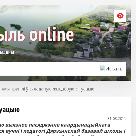
льщины
 якія трапілі ў складаную жыццёвую сітуацыю
туацыю
31.03.2011
ло выязное пасяджэнне каардынацыйнага
я вучні і педагогі Дяржынскай базавай школы і