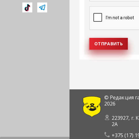
© Редакция г
2026
223927, г. 
2А
+375 (17) 1