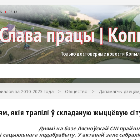
26
05:13
Только достоверные новости Копы
иалов за 2010-2023 года
>
Общество
>
Дапамагчы дзецям,
м, якія трапілі ў складаную жыццёвую сі
Днямі на базе Лясноўскай СШ прайш
 сацыяльнага недабрабыту. У актавай зале сабраліс