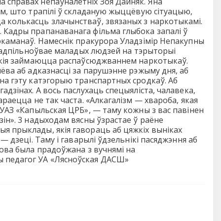
а справах непаўналетніх Зоя Дайняк. Яна
ям, што трапілі ў складаную жыццёвую сітуацыю,
а колькасць злачынстваў, звязаных з наркотыкамі.
 Кадры прапанаванага фільма глыбока запалі ў
аркаманаў. Намеснік пракурора Уладзімір Непакупны
а падпільноўвае маладых людзей на тэрыторыі
 якія займаюцца распаўсюджваннем наркотыкаў.
ёва аб адказнасці за парушэнне рэжыму дня, аб
 на гэту катэгорыю транспартных сродкаў. Аб
адзінах. А вось паслухаць спецыяліста, чалавека,
араецца не так часта. «Алкагалізм — хвароба, якая
 УАЗ «Капыльская ЦРБ», — таму кожны з вас павінен
зін». 3 надыходам вясны ўзрастае ў раёне
я прыклады, якія гавораць аб цяжкіх выніках
— дзеці. Таму і гаварылі ўдзельнікі пасяджэння аб
мова была прадоўжана з вучнямі на
ы педагог УА «Лясноўская ДАСШ»