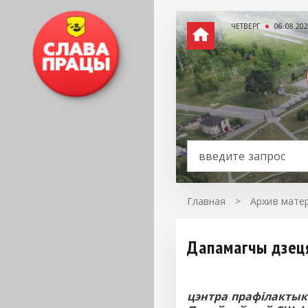
ЧЕТВЕРГ
06.08.20
Главная
>
Архив матер
Дапамагчы дзеця
цэнтра прафілактыкі