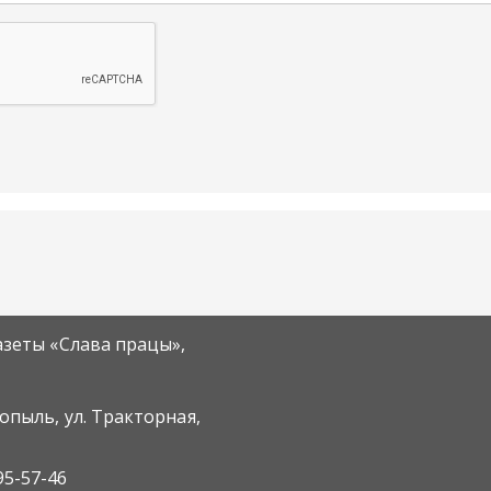
азеты «Слава працы»,
Копыль, ул. Тракторная,
95-57-46