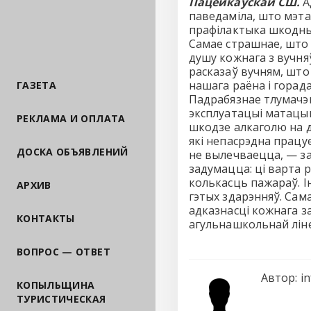
Пацейкаўскай СШ.
А
паведаміла, што мэта
прафілактыка шкодных
Самае страшнае, што 
душу кожнага з вучня
расказаў вучням, што
нашага раёна і горад
ГАЗЕТА
Падрабязнае тлумачэн
эксплуатацыі матацык
РЕКЛАМА И ОПЛАТА
шкодзе алкаголю на дз
які непасрэдна працуе
ДОСКА ОБЪЯВЛЕНИЙ
не вылечваецца, — за
задумацца: ці варта 
колькасць пажараў. І
АРХИВ
гэтых здарэнняў. Сама
адказнасці кожнага з
КОНТАКТЫ
агульнашкольнай ліне
ВОПРОС — ОТВЕТ
Автор:
in
КОПЫЛЬЩИНА
ТУРИСТИЧЕСКАЯ