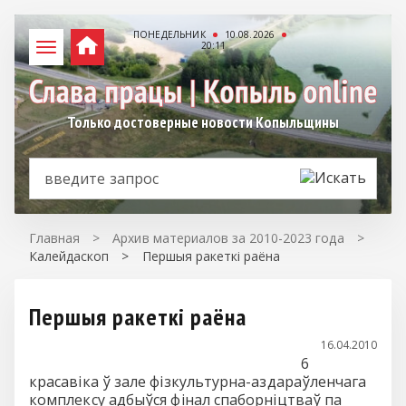
ПОНЕДЕЛЬНИК
10.08.2026
20:11
Только достоверные новости Копыльщины
Главная
>
Архив материалов за 2010-2023 года
>
Калейдаскоп
>
Першыя ракеткі раёна
Першыя ракеткі раёна
16.04.2010
6
красавіка ў зале фізкультурна-аздараўленчага
комплексу адбыўся фінал спаборніцтваў па