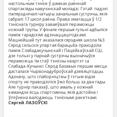
настольным тэнісе ў рамках раённай
спартакіяды навучэнскай моладзі. Гэтай падзеі
папярэднічалі чатыры занальныя сустрэчы, якія
сабралі 17 школ раёна. Права змагацца ў 1/2
тэніснага турніру заваёўвалі пераможцы
кожнай групы. У фінале першыя гульні адбыліся
паміж гарадскімі адзінаццацігодкамі.
Мацнейшай тут аказалася сярэдняя школа №3.
Сярод сельскіх упартая барацьба праходзіла
паміж Слабадакучынскай і Пацейкаўскай СШ,
дзе толькі у парнай сустрэчы вызначыўся
пераможца. Ім стаў тэнісны квартэт са
Слабада-Кучынкі. Сярод базавых першае месца
дасталася Чырвонадуброўскай дзевяцігодцы.
Адзначу, што спаборніцтвы ў гэтым відзе
спорту не праводзіліся ўжо больш за два гады.
Але турнір паказаў, што амаль у кожнай
камандзе ёсць спартсмены, якія дастойна і
ўпэўнена валодаюць тэніснымі ракеткамі.
Сяргей ЛАЗОЎСКІ