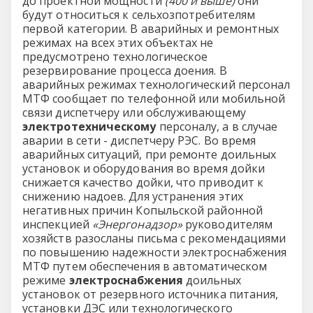
до проектной мощности
(400 и выше)
они
будут относиться к сельхозпотребителям
первой категории. В аварийных и ремонтных
режимах на всех этих объектах не
предусмотрено технологическое
резервирование процесса доения. В
аварийных режимах технологический персонал
МТФ сообщает по телефонной или мобильной
связи диспетчеру или обслуживающему
электротехническому
персоналу, а в случае
аварии в сети - диспетчеру РЭС. Во время
аварийных ситуаций, при ремонте доильных
установок и оборудования во время дойки
снижается качество дойки, что приводит к
снижению надоев. Для устранения этих
негативных причин Копыльской районной
инспекцией
«Энергонадзор»
руководителям
хозяйств разосланы письма с рекомендациями
по повышению надежности электроснабжения
МТФ путем обеспечения в автоматическом
режиме
электроснабжения
доильных
установок от резервного источника питания,
установки ДЭС или технологического