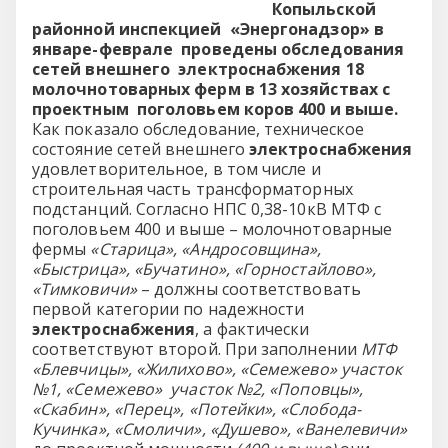
Копыльской
районной инспекцией «Энергонадзор» в
январе-феврале проведены обследования
сетей внешнего электроснабжения 18
молочнотоварных ферм в 13 хозяйствах с
проектным поголовьем коров 400 и выше.
Как показало обследование, техническое
состояние сетей внешнего
электроснабжения
удовлетворительное, в том числе и
строительная часть трансформаторных
подстанций. Согласно НПС 0,38-10кВ МТФ с
поголовьем 400 и выше – молочнотоварные
фермы
«Старица», «Андросовщина»,
«Быстрица», «Бучатино», «Горностайлово»,
«Тимковичи»
– должны соответствовать
первой категории по надежности
электроснабжения
, а фактически
соответствуют второй. При заполнении
МТФ
«Блевчицы», «Жилихово», «Семежево» участок
№1, «Семежево» участок №2, «Поповцы»,
«Скабин», «Перец», «Потейки», «Слобода-
Кучинка», «Смоличи», «Душево», «Ванелевичи»